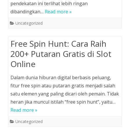
pendekatan ini terlihat lebih ringan
dibandingkan…
Read more »
Uncategorized
Free Spin Hunt: Cara Raih
200+ Putaran Gratis di Slot
Online
Dalam dunia hiburan digital berbasis peluang,
fitur free spin atau putaran gratis menjadi salah
satu elemen yang paling dicari oleh pemain. Tidak
heran jika muncul istilah “free spin hunt”, yaitu…
Read more »
Uncategorized