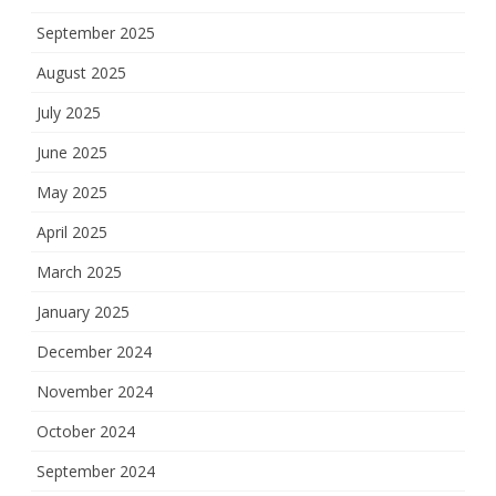
September 2025
August 2025
July 2025
June 2025
May 2025
April 2025
March 2025
January 2025
December 2024
November 2024
October 2024
September 2024