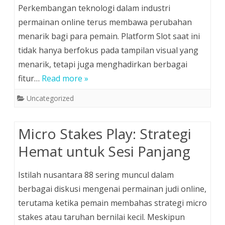
Perkembangan teknologi dalam industri
permainan online terus membawa perubahan
menarik bagi para pemain. Platform Slot saat ini
tidak hanya berfokus pada tampilan visual yang
menarik, tetapi juga menghadirkan berbagai
fitur…
Read more »
Uncategorized
Micro Stakes Play: Strategi
Hemat untuk Sesi Panjang
Istilah nusantara 88 sering muncul dalam
berbagai diskusi mengenai permainan judi online,
terutama ketika pemain membahas strategi micro
stakes atau taruhan bernilai kecil. Meskipun