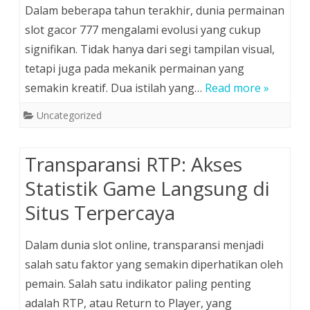
Dalam beberapa tahun terakhir, dunia permainan
slot gacor 777 mengalami evolusi yang cukup
signifikan. Tidak hanya dari segi tampilan visual,
tetapi juga pada mekanik permainan yang
semakin kreatif. Dua istilah yang…
Read more »
Uncategorized
Transparansi RTP: Akses
Statistik Game Langsung di
Situs Terpercaya
Dalam dunia slot online, transparansi menjadi
salah satu faktor yang semakin diperhatikan oleh
pemain. Salah satu indikator paling penting
adalah RTP, atau Return to Player, yang