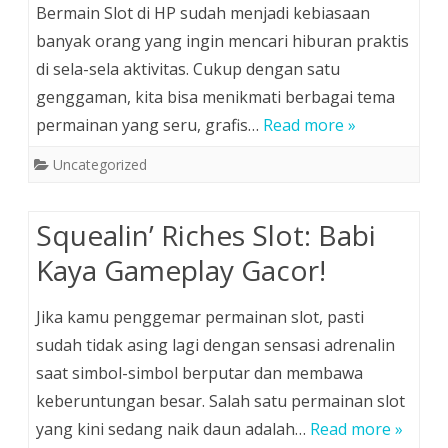
Bermain Slot di HP sudah menjadi kebiasaan
banyak orang yang ingin mencari hiburan praktis
di sela-sela aktivitas. Cukup dengan satu
genggaman, kita bisa menikmati berbagai tema
permainan yang seru, grafis…
Read more »
Uncategorized
Squealin’ Riches Slot: Babi
Kaya Gameplay Gacor!
Jika kamu penggemar permainan slot, pasti
sudah tidak asing lagi dengan sensasi adrenalin
saat simbol-simbol berputar dan membawa
keberuntungan besar. Salah satu permainan slot
yang kini sedang naik daun adalah…
Read more »