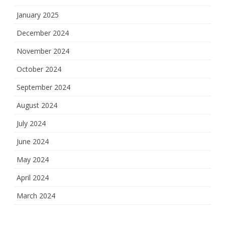
January 2025
December 2024
November 2024
October 2024
September 2024
August 2024
July 2024
June 2024
May 2024
April 2024
March 2024