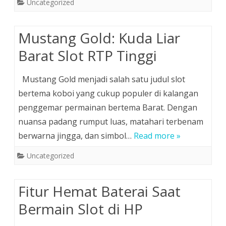
Uncategorized
Mustang Gold: Kuda Liar
Barat Slot RTP Tinggi
Mustang Gold menjadi salah satu judul slot
bertema koboi yang cukup populer di kalangan
penggemar permainan bertema Barat. Dengan
nuansa padang rumput luas, matahari terbenam
berwarna jingga, dan simbol…
Read more »
Uncategorized
Fitur Hemat Baterai Saat
Bermain Slot di HP