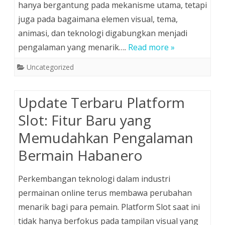
hanya bergantung pada mekanisme utama, tetapi
juga pada bagaimana elemen visual, tema,
animasi, dan teknologi digabungkan menjadi
pengalaman yang menarik….
Read more »
Uncategorized
Update Terbaru Platform
Slot: Fitur Baru yang
Memudahkan Pengalaman
Bermain Habanero
Perkembangan teknologi dalam industri
permainan online terus membawa perubahan
menarik bagi para pemain. Platform Slot saat ini
tidak hanya berfokus pada tampilan visual yang