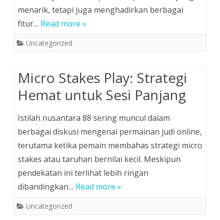
menarik, tetapi juga menghadirkan berbagai
fitur…
Read more »
Uncategorized
Micro Stakes Play: Strategi
Hemat untuk Sesi Panjang
Istilah nusantara 88 sering muncul dalam
berbagai diskusi mengenai permainan judi online,
terutama ketika pemain membahas strategi micro
stakes atau taruhan bernilai kecil. Meskipun
pendekatan ini terlihat lebih ringan
dibandingkan…
Read more »
Uncategorized