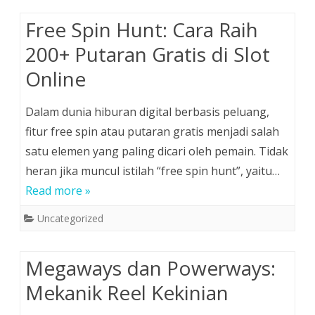
Free Spin Hunt: Cara Raih
200+ Putaran Gratis di Slot
Online
Dalam dunia hiburan digital berbasis peluang,
fitur free spin atau putaran gratis menjadi salah
satu elemen yang paling dicari oleh pemain. Tidak
heran jika muncul istilah “free spin hunt”, yaitu…
Read more »
Uncategorized
Megaways dan Powerways:
Mekanik Reel Kekinian