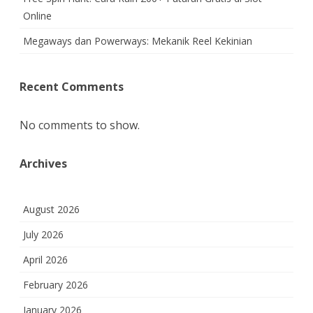
Online
Megaways dan Powerways: Mekanik Reel Kekinian
Recent Comments
No comments to show.
Archives
August 2026
July 2026
April 2026
February 2026
January 2026