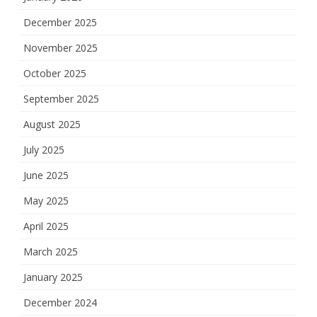
December 2025
November 2025
October 2025
September 2025
August 2025
July 2025
June 2025
May 2025
April 2025
March 2025
January 2025
December 2024