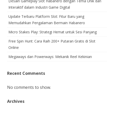
Desain Gameplay Slot Habanero dengan Tema Unik dan
Interaktif dalam Industri Game Digital
Update Terbaru Platform Slot: Fitur Baru yang
Memudahkan Pengalaman Bermain Habanero
Micro Stakes Play: Strategi Hemat untuk Sesi Panjang
Free Spin Hunt: Cara Raih 200+ Putaran Gratis di Slot
Online
Megaways dan Powerways: Mekanik Reel Kekinian
Recent Comments
No comments to show.
Archives