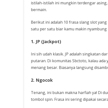
S
istilah-istilah ini mungkin terdengar asing
bermain.
S
Berikut ini adalah 10 frasa slang slot yang
D
satu per satu biar kamu makin nyambung 
1.
JP (Jackpot)
Ini sih udah klasik. JP adalah singkatan dar
putaran. Di komunitas Sbctoto, kalau ada ya
menang besar. Biasanya langsung disambu
2.
Ngocok
Tenang, ini bukan makna harfiah ya! Di du
tombol spin. Frasa ini sering dipakai secar