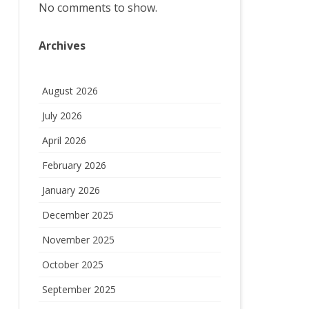
No comments to show.
Archives
August 2026
July 2026
April 2026
February 2026
January 2026
December 2025
November 2025
October 2025
September 2025