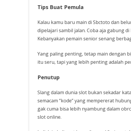
Tips Buat Pemula
Kalau kamu baru main di Sbctoto dan belum
dipelajari sambil jalan. Coba aja gabung d
Kebanyakan pemain senior senang berbagi
Yang paling penting, tetap main dengan bi
itu seru, tapi yang lebih penting adalah 
Penutup
Slang dalam dunia slot bukan sekadar kata-k
semacam “kode” yang mempererat hubunga
gak cuma bisa lebih nyambung dalam obrola
slot online.