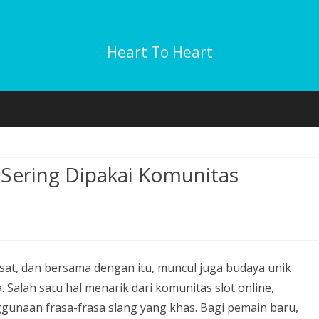
Heart To Heart
Skip
to
content
g Sering Dipakai Komunitas
on
10
sat, dan bersama dengan itu, muncul juga budaya unik
Frasa
Salah satu hal menarik dari komunitas slot online,
lang
ggunaan frasa-frasa slang yang khas. Bagi pemain baru,