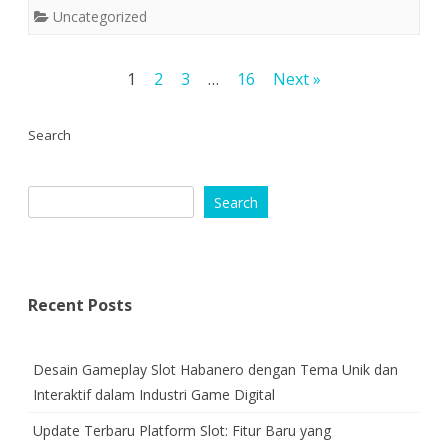
Uncategorized
Posts
1
2
3
…
16
Next »
pagination
Search
Search
Recent Posts
Desain Gameplay Slot Habanero dengan Tema Unik dan
Interaktif dalam Industri Game Digital
Update Terbaru Platform Slot: Fitur Baru yang