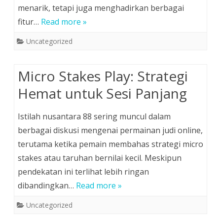
menarik, tetapi juga menghadirkan berbagai
fitur…
Read more »
Uncategorized
Micro Stakes Play: Strategi
Hemat untuk Sesi Panjang
Istilah nusantara 88 sering muncul dalam
berbagai diskusi mengenai permainan judi online,
terutama ketika pemain membahas strategi micro
stakes atau taruhan bernilai kecil. Meskipun
pendekatan ini terlihat lebih ringan
dibandingkan…
Read more »
Uncategorized