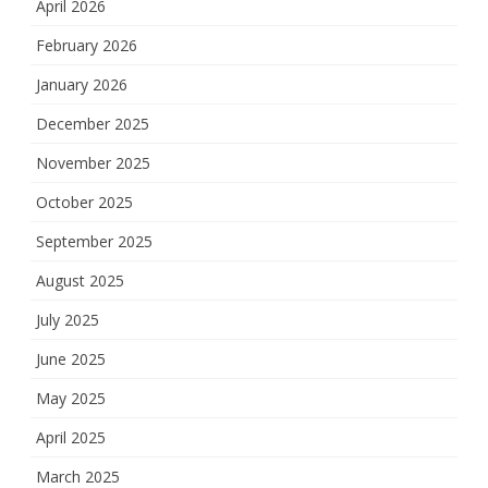
April 2026
February 2026
January 2026
December 2025
November 2025
October 2025
September 2025
August 2025
July 2025
June 2025
May 2025
April 2025
March 2025