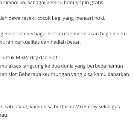
simbol koi sebagai pemicu bonus spin gratis.
an dewa rezeki, cocok bagi yang mencari hoki.
ung mencoba berbagai slot ini dan merasakan bagaimana
uran berkualitas dan hadiah besar.
untuk MixParlay dan Slot
mu akses langsung ke dua dunia yang berbeda namun
an slot. Beberapa keuntungan yang bisa kamu dapatkan
an satu akun, kamu bisa bertaruh MixParlay sekaligus
mau.