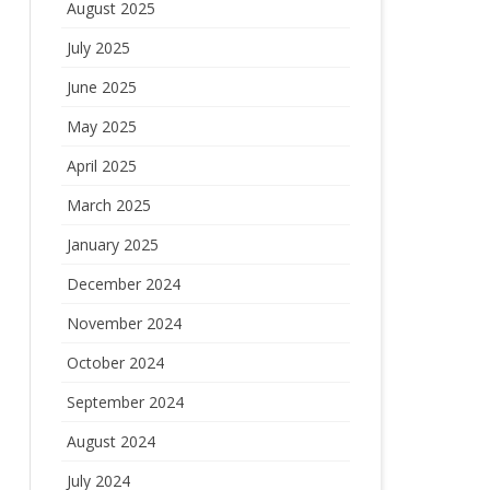
August 2025
July 2025
June 2025
May 2025
April 2025
March 2025
January 2025
December 2024
November 2024
October 2024
September 2024
August 2024
July 2024