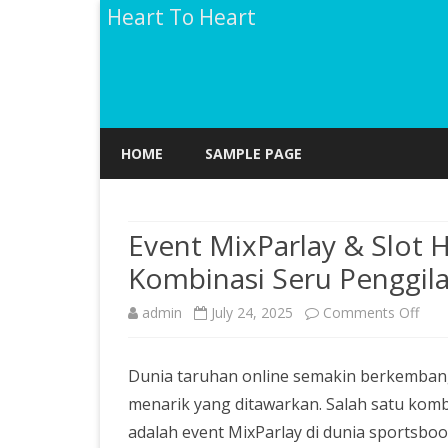
Heart To Heart
HOME
SAMPLE PAGE
Event MixParlay & Slot 
Kombinasi Seru Penggil
on
admin
July 24, 2025
Comments Off
Even
Dunia taruhan online semakin berkemban
MixP
menarik yang ditawarkan. Salah satu komb
&
adalah event MixParlay di dunia sportsbo