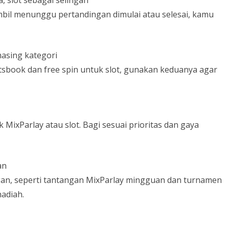
 slot sebagai selingan
bil menunggu pertandingan dimulai atau selesai, kamu
asing kategori
tsbook dan free spin untuk slot, gunakan keduanya agar
ixParlay atau slot. Bagi sesuai prioritas dan gaya
an
n, seperti tantangan MixParlay mingguan dan turnamen
adiah.