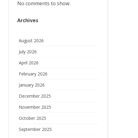
No comments to show.
Archives
August 2026
July 2026
April 2026
February 2026
January 2026
December 2025
November 2025
October 2025
September 2025