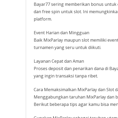
Bayar77 sering memberikan bonus untuk d
dan free spin untuk slot. Ini memungkin
platform.
Event Harian dan Mingguan
Baik MixParlay maupun slot memiliki even
turnamen yang seru untuk diikuti.
Layanan Cepat dan Aman
Proses deposit dan penarikan dana di Bay
yang ingin transaksi tanpa ribet.
Cara Memaksimalkan MixParlay dan Slot 
Menggabungkan taruhan MixParlay dan be
Berikut beberapa tips agar kamu bisa men