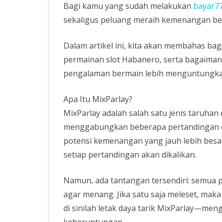
Slot
Bagi kamu yang sudah melakukan
bayar77
sekaligus peluang meraih kemenangan bes
Hab
Bay
Dalam artikel ini, kita akan membahas b
Daft
permainan slot Habanero, serta bagaima
Kom
pengalaman bermain lebih menguntungka
Seru
Apa Itu MixParlay?
Peng
MixParlay adalah salah satu jenis taruh
Tar
menggabungkan beberapa pertandingan da
potensi kemenangan yang jauh lebih besa
Onli
setiap pertandingan akan dikalikan.
Namun, ada tantangan tersendiri: semua p
agar menang. Jika satu saja meleset, maka
di sinilah letak daya tarik MixParlay—men