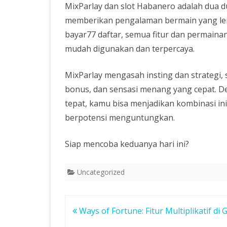
MixParlay dan slot Habanero adalah dua du
memberikan pengalaman bermain yang le
bayar77 daftar, semua fitur dan permaina
mudah digunakan dan terpercaya.
MixParlay mengasah insting dan strategi
bonus, dan sensasi menang yang cepat. 
tepat, kamu bisa menjadikan kombinasi ini
berpotensi menguntungkan.
Siap mencoba keduanya hari ini?
Uncategorized
Post
Ways of Fortune: Fitur Multiplikatif di
navigation