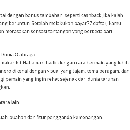
ertai dengan bonus tambahan, seperti cashback jika kalah
menang beruntun. Setelah melakukan bayar77 daftar, kamu
dan merasakan sensasi tantangan yang berbeda dari
r Dunia Olahraga
s, maka slot Habanero hadir dengan cara bermain yang lebih
anero dikenal dengan visual yang tajam, tema beragam, dan
gi pemain yang ingin rehat sejenak dari dunia taruhan
gkan.
ara lain:
k buah-buahan dan fitur pengganda kemenangan.