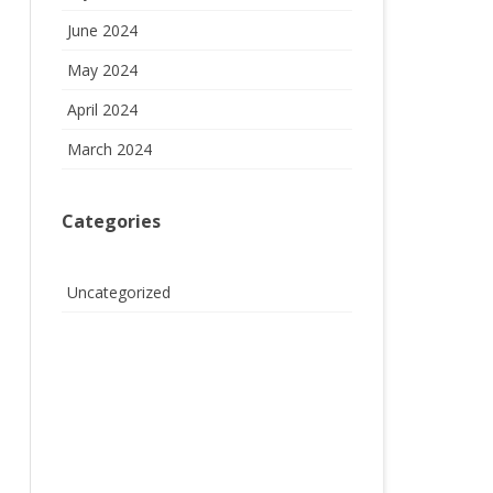
June 2024
May 2024
April 2024
March 2024
Categories
Uncategorized