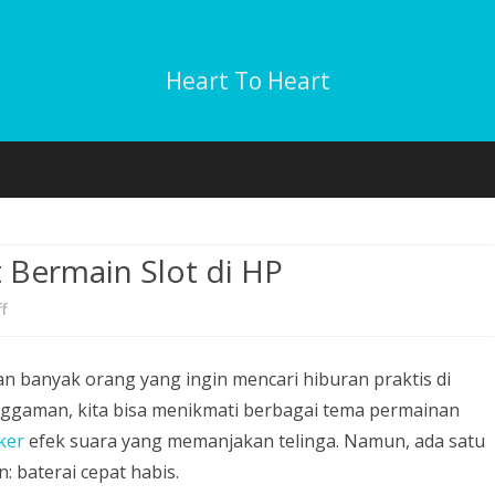
Heart To Heart
Skip
to
content
t Bermain Slot di HP
on
f
Fitur
an banyak orang yang ingin mencari hiburan praktis di
Hemat
enggaman, kita bisa menikmati berbagai tema permainan
Baterai
ker
efek suara yang memanjakan telinga. Namun, ada satu
Saat
: baterai cepat habis.