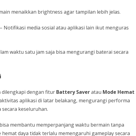
ain menaikkan brightness agar tampilan lebih jelas.
– Notifikasi media sosial atau aplikasi lain ikut menguras
am waktu satu jam saja bisa mengurangi baterai secara
i
 dilengkapi dengan fitur
Battery Saver
atau
Mode Hemat
aktivitas aplikasi di latar belakang, mengurangi performa
 secara keseluruhan.
ni bisa membantu memperpanjang waktu bermain tanpa
e hemat daya tidak terlalu memengaruhi gameplay secara