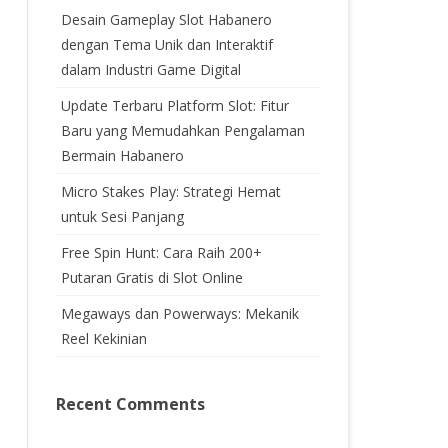
Desain Gameplay Slot Habanero
dengan Tema Unik dan Interaktif
dalam Industri Game Digital
Update Terbaru Platform Slot: Fitur
Baru yang Memudahkan Pengalaman
Bermain Habanero
Micro Stakes Play: Strategi Hemat
untuk Sesi Panjang
Free Spin Hunt: Cara Raih 200+
Putaran Gratis di Slot Online
Megaways dan Powerways: Mekanik
Reel Kekinian
Recent Comments