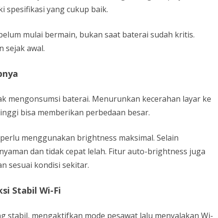
i spesifikasi yang cukup baik.
belum mulai bermain, bukan saat baterai sudah kritis.
 sejak awal.
pnya
ak mengonsumsi baterai. Menurunkan kecerahan layar ke
tinggi bisa memberikan perbedaan besar.
k perlu menggunakan brightness maksimal. Selain
yaman dan tidak cepat lelah. Fitur auto-brightness juga
sesuai kondisi sekitar.
 Stabil Wi-Fi
g stabil, mengaktifkan mode pesawat lalu menyalakan Wi-