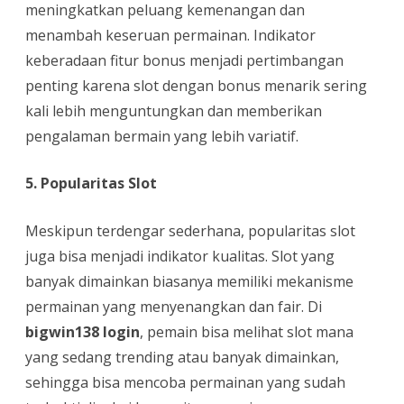
meningkatkan peluang kemenangan dan
menambah keseruan permainan. Indikator
keberadaan fitur bonus menjadi pertimbangan
penting karena slot dengan bonus menarik sering
kali lebih menguntungkan dan memberikan
pengalaman bermain yang lebih variatif.
5. Popularitas Slot
Meskipun terdengar sederhana, popularitas slot
juga bisa menjadi indikator kualitas. Slot yang
banyak dimainkan biasanya memiliki mekanisme
permainan yang menyenangkan dan fair. Di
bigwin138 login
, pemain bisa melihat slot mana
yang sedang trending atau banyak dimainkan,
sehingga bisa mencoba permainan yang sudah