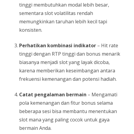
tinggi membutuhkan modal lebih besar,
sementara slot volatilitas rendah
memungkinkan taruhan lebih kecil tapi
konsisten.
Perhatikan kombinasi indikator
– Hit rate
tinggi dengan RTP tinggi dan bonus menarik
biasanya menjadi slot yang layak dicoba,
karena memberikan keseimbangan antara
frekuensi kemenangan dan potensi hadiah.
Catat pengalaman bermain
– Mengamati
pola kemenangan dan fitur bonus selama
beberapa sesi bisa membantu menentukan
slot mana yang paling cocok untuk gaya
bermain Anda.