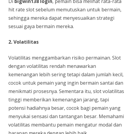
Di
bigwin138 login
, pemain bisa melihat rata-rata
hit rate slot sebelum memutuskan untuk bermain,
sehingga mereka dapat menyesuaikan strategi
sesuai gaya bermain mereka.
2. Volatilitas
Volatilitas menggambarkan risiko permainan. Slot
dengan volatilitas rendah menawarkan
kemenangan lebih sering tetapi dalam jumlah kecil,
cocok untuk pemain yang ingin bermain santai dan
menikmati prosesnya. Sementara itu, slot volatilitas
tinggi memberikan kemenangan jarang, tapi
potensi hadiahnya besar, cocok bagi pemain yang
menyukai sensasi dan tantangan besar. Memahami
volatilitas membantu pemain mengatur modal dan
harapan mereka dengan lebih baik.