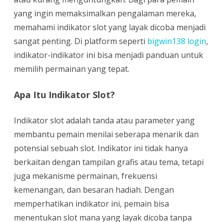
di
yang ingin memaksimalkan pengalaman mereka,
bigwin138
memahami indikator slot yang layak dicoba menjadi
login
sangat penting. Di platform seperti
bigwin138 login
,
indikator-indikator ini bisa menjadi panduan untuk
memilih permainan yang tepat.
Apa Itu Indikator Slot?
Indikator slot adalah tanda atau parameter yang
membantu pemain menilai seberapa menarik dan
potensial sebuah slot. Indikator ini tidak hanya
berkaitan dengan tampilan grafis atau tema, tetapi
juga mekanisme permainan, frekuensi
kemenangan, dan besaran hadiah. Dengan
memperhatikan indikator ini, pemain bisa
menentukan slot mana yang layak dicoba tanpa