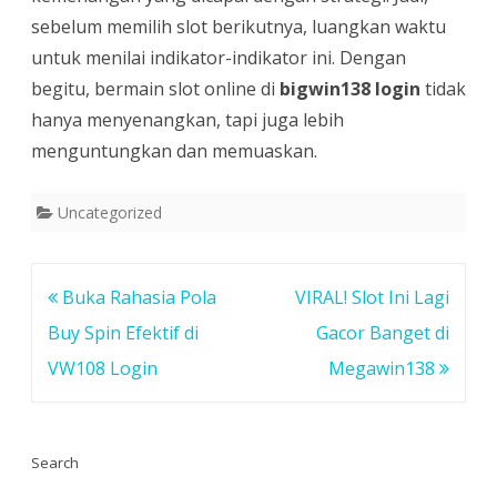
sebelum memilih slot berikutnya, luangkan waktu
untuk menilai indikator-indikator ini. Dengan
begitu, bermain slot online di
bigwin138 login
tidak
hanya menyenangkan, tapi juga lebih
menguntungkan dan memuaskan.
Uncategorized
Post
Buka Rahasia Pola
VIRAL! Slot Ini Lagi
navigation
Buy Spin Efektif di
Gacor Banget di
VW108 Login
Megawin138
Search