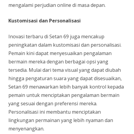
mengalami perjudian online di masa depan.
Kustomisasi dan Personalisasi
Inovasi terbaru di Setan 69 juga mencakup
peningkatan dalam kustomisasi dan personalisasi.
Pemain kini dapat menyesuaikan pengalaman
bermain mereka dengan berbagai opsi yang
tersedia. Mulai dari tema visual yang dapat diubah
hingga pengaturan suara yang dapat disesuaikan,
Setan 69 menawarkan lebih banyak kontrol kepada
pemain untuk menciptakan pengalaman bermain
yang sesuai dengan preferensi mereka.
Personalisasi ini membantu menciptakan
lingkungan permainan yang lebih nyaman dan
menyenangkan.