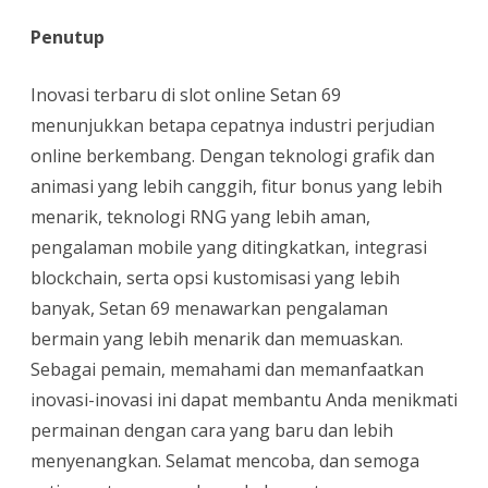
Penutup
Inovasi terbaru di slot online Setan 69
menunjukkan betapa cepatnya industri perjudian
online berkembang. Dengan teknologi grafik dan
animasi yang lebih canggih, fitur bonus yang lebih
menarik, teknologi RNG yang lebih aman,
pengalaman mobile yang ditingkatkan, integrasi
blockchain, serta opsi kustomisasi yang lebih
banyak, Setan 69 menawarkan pengalaman
bermain yang lebih menarik dan memuaskan.
Sebagai pemain, memahami dan memanfaatkan
inovasi-inovasi ini dapat membantu Anda menikmati
permainan dengan cara yang baru dan lebih
menyenangkan. Selamat mencoba, dan semoga