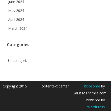
June 2024
May 2024
April 2024
March 2024
Categories
Uncategorized
Copyright 2015
Footer text center
Ribosome
by
GalussoThemes.com
Powered by
WordPress