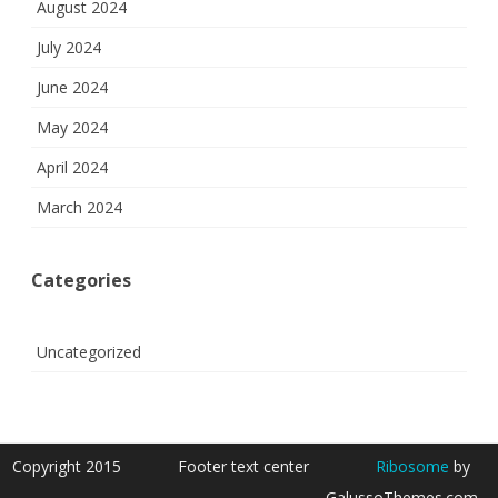
August 2024
July 2024
June 2024
May 2024
April 2024
March 2024
Categories
Uncategorized
Copyright 2015
Footer text center
Ribosome
by
GalussoThemes.com