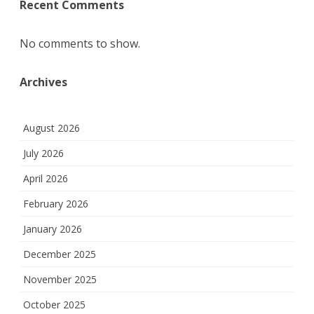
Recent Comments
No comments to show.
Archives
August 2026
July 2026
April 2026
February 2026
January 2026
December 2025
November 2025
October 2025