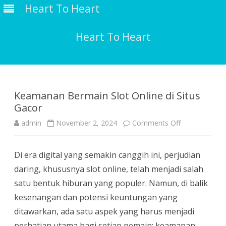
Heart To Heart
Heart To Heart
Skip
to
content
Keamanan Bermain Slot Online di Situs
Gacor
on
admin
November 2, 2024
Comments Off
Keamanan
Di era digital yang semakin canggih ini, perjudian
Bermain
daring, khususnya slot online, telah menjadi salah
Slot
satu bentuk hiburan yang populer. Namun, di balik
Online
kesenangan dan potensi keuntungan yang
ditawarkan, ada satu aspek yang harus menjadi
di
perhatian utama bagi setiap pemain: keamanan.