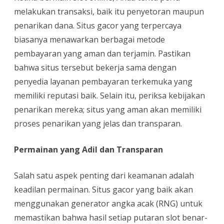
melakukan transaksi, baik itu penyetoran maupun
penarikan dana. Situs gacor yang terpercaya
biasanya menawarkan berbagai metode
pembayaran yang aman dan terjamin. Pastikan
bahwa situs tersebut bekerja sama dengan
penyedia layanan pembayaran terkemuka yang
memiliki reputasi baik. Selain itu, periksa kebijakan
penarikan mereka; situs yang aman akan memiliki
proses penarikan yang jelas dan transparan.
Permainan yang Adil dan Transparan
Salah satu aspek penting dari keamanan adalah
keadilan permainan. Situs gacor yang baik akan
menggunakan generator angka acak (RNG) untuk
memastikan bahwa hasil setiap putaran slot benar-