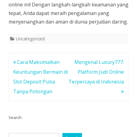
online ini! Dengan langkah-langkah keamanan yang
tepat, Anda dapat meraih pengalaman yang
menyenangkan dan aman di dunia perjudian daring.
Uncategorized
Post
Cara Maksimalkan
Mengenal Luxury777:
navigation
Keuntungan Bermain di
Platform Judi Online
Slot Deposit Pulsa
Terpercaya di Indonesia
Tanpa Potongan
Search