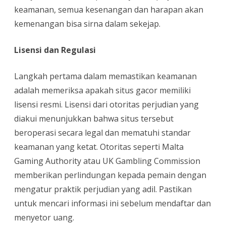
keamanan, semua kesenangan dan harapan akan
kemenangan bisa sirna dalam sekejap.
Lisensi dan Regulasi
Langkah pertama dalam memastikan keamanan
adalah memeriksa apakah situs gacor memiliki
lisensi resmi. Lisensi dari otoritas perjudian yang
diakui menunjukkan bahwa situs tersebut
beroperasi secara legal dan mematuhi standar
keamanan yang ketat. Otoritas seperti Malta
Gaming Authority atau UK Gambling Commission
memberikan perlindungan kepada pemain dengan
mengatur praktik perjudian yang adil. Pastikan
untuk mencari informasi ini sebelum mendaftar dan
menyetor uang.