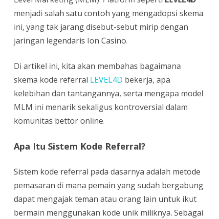
Mirip
menjadi salah satu contoh yang mengadopsi skema
Jaringan
ini, yang tak jarang disebut-sebut mirip dengan
Ion
jaringan legendaris Ion Casino.
Casino
Di artikel ini, kita akan membahas bagaimana
skema kode referral
LEVEL4D
bekerja, apa
kelebihan dan tantangannya, serta mengapa model
MLM ini menarik sekaligus kontroversial dalam
komunitas bettor online.
Apa Itu Sistem Kode Referral?
Sistem kode referral pada dasarnya adalah metode
pemasaran di mana pemain yang sudah bergabung
dapat mengajak teman atau orang lain untuk ikut
bermain menggunakan kode unik miliknya. Sebagai