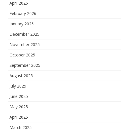
April 2026
February 2026
January 2026
December 2025
November 2025
October 2025
September 2025
August 2025
July 2025
June 2025
May 2025
April 2025
March 2025