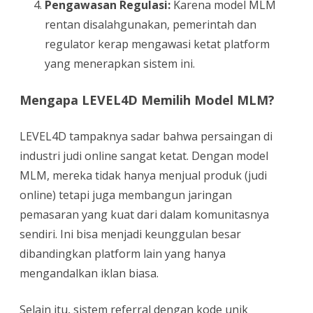
Pengawasan Regulasi:
Karena model MLM
rentan disalahgunakan, pemerintah dan
regulator kerap mengawasi ketat platform
yang menerapkan sistem ini.
Mengapa LEVEL4D Memilih Model MLM?
LEVEL4D tampaknya sadar bahwa persaingan di
industri judi online sangat ketat. Dengan model
MLM, mereka tidak hanya menjual produk (judi
online) tetapi juga membangun jaringan
pemasaran yang kuat dari dalam komunitasnya
sendiri. Ini bisa menjadi keunggulan besar
dibandingkan platform lain yang hanya
mengandalkan iklan biasa.
Selain itu, sistem referral dengan kode unik