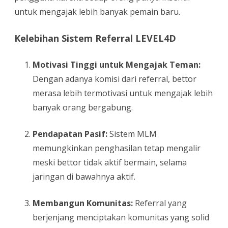
untuk mengajak lebih banyak pemain baru.
Kelebihan Sistem Referral LEVEL4D
Motivasi Tinggi untuk Mengajak Teman:
Dengan adanya komisi dari referral, bettor
merasa lebih termotivasi untuk mengajak lebih
banyak orang bergabung.
Pendapatan Pasif:
Sistem MLM
memungkinkan penghasilan tetap mengalir
meski bettor tidak aktif bermain, selama
jaringan di bawahnya aktif.
Membangun Komunitas:
Referral yang
berjenjang menciptakan komunitas yang solid