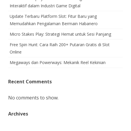
Interaktif dalam Industri Game Digital
Update Terbaru Platform Slot: Fitur Baru yang
Memudahkan Pengalaman Bermain Habanero
Micro Stakes Play: Strategi Hemat untuk Sesi Panjang
Free Spin Hunt: Cara Raih 200+ Putaran Gratis di Slot
Online
Megaways dan Powerways: Mekanik Reel Kekinian
Recent Comments
No comments to show.
Archives