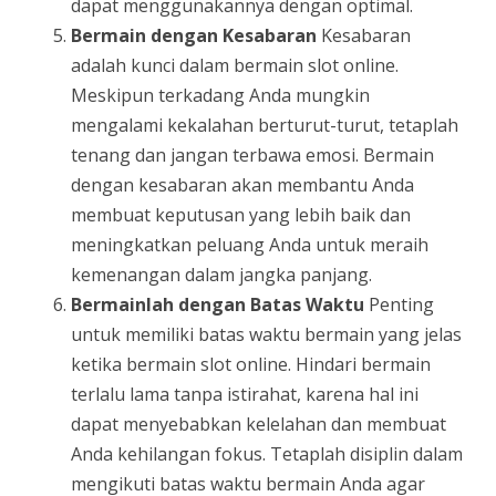
dapat menggunakannya dengan optimal.
Bermain dengan Kesabaran
Kesabaran
adalah kunci dalam bermain slot online.
Meskipun terkadang Anda mungkin
mengalami kekalahan berturut-turut, tetaplah
tenang dan jangan terbawa emosi. Bermain
dengan kesabaran akan membantu Anda
membuat keputusan yang lebih baik dan
meningkatkan peluang Anda untuk meraih
kemenangan dalam jangka panjang.
Bermainlah dengan Batas Waktu
Penting
untuk memiliki batas waktu bermain yang jelas
ketika bermain slot online. Hindari bermain
terlalu lama tanpa istirahat, karena hal ini
dapat menyebabkan kelelahan dan membuat
Anda kehilangan fokus. Tetaplah disiplin dalam
mengikuti batas waktu bermain Anda agar