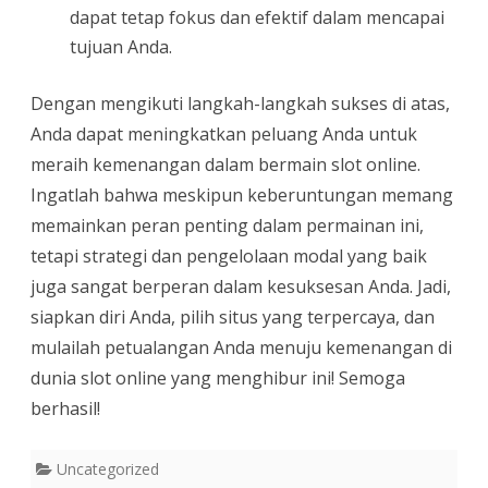
dapat tetap fokus dan efektif dalam mencapai
tujuan Anda.
Dengan mengikuti langkah-langkah sukses di atas,
Anda dapat meningkatkan peluang Anda untuk
meraih kemenangan dalam bermain slot online.
Ingatlah bahwa meskipun keberuntungan memang
memainkan peran penting dalam permainan ini,
tetapi strategi dan pengelolaan modal yang baik
juga sangat berperan dalam kesuksesan Anda. Jadi,
siapkan diri Anda, pilih situs yang terpercaya, dan
mulailah petualangan Anda menuju kemenangan di
dunia slot online yang menghibur ini! Semoga
berhasil!
Uncategorized