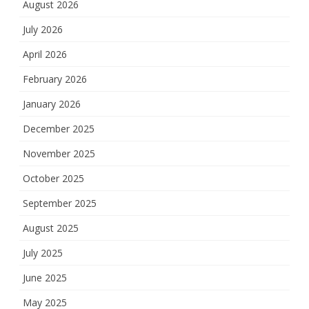
August 2026
July 2026
April 2026
February 2026
January 2026
December 2025
November 2025
October 2025
September 2025
August 2025
July 2025
June 2025
May 2025