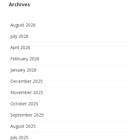
Archives
August 2026
July 2026
April 2026
February 2026
January 2026
December 2025
November 2025
October 2025
September 2025
August 2025
July 2025