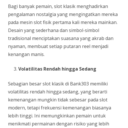
Bagi banyak pemain, slot klasik menghadirkan
pengalaman nostalgia yang mengingatkan mereka
pada mesin slot fisik pertama kali mereka mainkan.
Desain yang sederhana dan simbol-simbol
tradisional menciptakan suasana yang akrab dan
nyaman, membuat setiap putaran reel menjadi
kenangan manis.
Volatilitas Rendah hingga Sedang
Sebagian besar slot klasik di Bank303 memiliki
volatilitas rendah hingga sedang, yang berarti
kemenangan mungkin tidak sebesar pada slot
modern, tetapi frekuensi kemenangan biasanya
lebih tinggi. Ini memungkinkan pemain untuk
menikmati permainan dengan risiko yang lebih