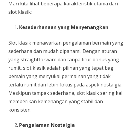
Mari kita lihat beberapa karakteristik utama dari
slot klasik:
Kesederhanaan yang Menyenangkan
Slot klasik menawarkan pengalaman bermain yang
sederhana dan mudah dipahami. Dengan aturan
yang straightforward dan tanpa fitur bonus yang
rumit, slot klasik adalah pilihan yang tepat bagi
pemain yang menyukai permainan yang tidak
terlalu rumit dan lebih fokus pada aspek nostalgia.
Meskipun tampak sederhana, slot klasik sering kali
memberikan kemenangan yang stabil dan
konsisten.
Pengalaman Nostalgia