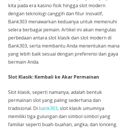
kita pada era kasino fisik hingga slot modern
Modern
dengan teknologi canggih dan fitur inovatif,
di
Bank303 menawarkan keduanya untuk memenuhi
Bank303:
selera berbagai pemain. Artikel ini akan mengulas
perbedaan antara slot klasik dan slot modern di
Mana
Bank303, serta membantu Anda menentukan mana
yang
yang lebih baik sesuai dengan preferensi dan gaya
Lebih
bermain Anda.
Baik?
Slot Klasik: Kembali ke Akar Permainan
Slot klasik, seperti namanya, adalah bentuk
permainan slot yang paling sederhana dan
tradisional. Di
bank303
, slot klasik umumnya
memiliki tiga gulungan dan simbol-simbol yang
familiar seperti buah-buahan, angka, dan lonceng.