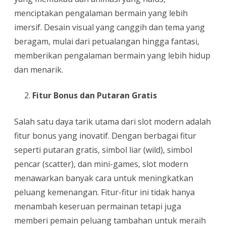
menciptakan pengalaman bermain yang lebih
imersif. Desain visual yang canggih dan tema yang
beragam, mulai dari petualangan hingga fantasi,
memberikan pengalaman bermain yang lebih hidup
dan menarik.
Fitur Bonus dan Putaran Gratis
Salah satu daya tarik utama dari slot modern adalah
fitur bonus yang inovatif. Dengan berbagai fitur
seperti putaran gratis, simbol liar (wild), simbol
pencar (scatter), dan mini-games, slot modern
menawarkan banyak cara untuk meningkatkan
peluang kemenangan. Fitur-fitur ini tidak hanya
menambah keseruan permainan tetapi juga
memberi pemain peluang tambahan untuk meraih