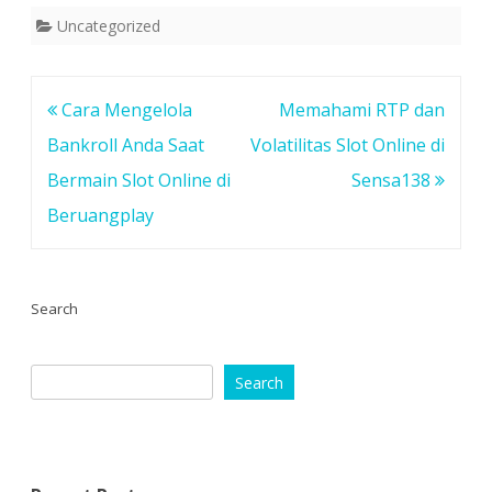
Uncategorized
Post
Cara Mengelola
Memahami RTP dan
navigation
Bankroll Anda Saat
Volatilitas Slot Online di
Bermain Slot Online di
Sensa138
Beruangplay
Search
Search