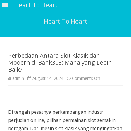
Heart To Heart
Heart To Heart
Skip
to
content
Perbedaan Antara Slot Klasik dan
Modern di Bank303: Mana yang Lebih
Baik?
on
admin
August 14, 2024
Comments Off
Perbedaan
Antara
Slot
Di tengah pesatnya perkembangan industri
Klasik
perjudian online, pilihan permainan slot semakin
beragam. Dari mesin slot klasik yang mengingatkan
dan