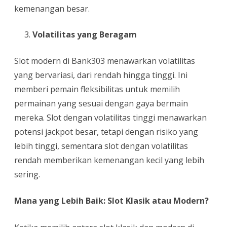
kemenangan besar.
Volatilitas yang Beragam
Slot modern di Bank303 menawarkan volatilitas
yang bervariasi, dari rendah hingga tinggi. Ini
memberi pemain fleksibilitas untuk memilih
permainan yang sesuai dengan gaya bermain
mereka. Slot dengan volatilitas tinggi menawarkan
potensi jackpot besar, tetapi dengan risiko yang
lebih tinggi, sementara slot dengan volatilitas
rendah memberikan kemenangan kecil yang lebih
sering.
Mana yang Lebih Baik: Slot Klasik atau Modern?