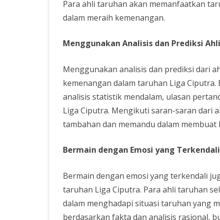
Para ahli taruhan akan memanfaatkan ta
dalam meraih kemenangan.
Menggunakan Analisis dan Prediksi Ahl
Menggunakan analisis dan prediksi dari a
kemenangan dalam taruhan Liga Ciputra. B
analisis statistik mendalam, ulasan perta
Liga Ciputra. Mengikuti saran-saran dari
tambahan dan memandu dalam membuat ke
Bermain dengan Emosi yang Terkendali
Bermain dengan emosi yang terkendali j
taruhan Liga Ciputra. Para ahli taruhan 
dalam menghadapi situasi taruhan yang
berdasarkan fakta dan analisis rasional, 