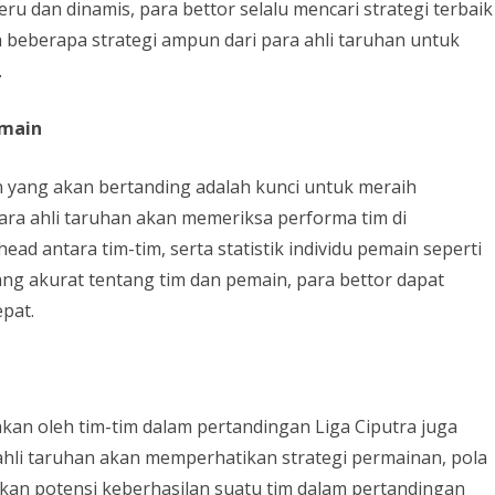
ru dan dinamis, para bettor selalu mencari strategi terbaik
beberapa strategi ampun dari para ahli taruhan untuk
a
.
utra:
ategi
emain
puh
n yang akan bertanding adalah kunci untuk meraih
Para ahli taruhan akan memeriksa performa tim di
a
ad antara tim-tim, serta statistik individu pemain seperti
ang akurat tentang tim dan pemain, para bettor dapat
pat.
an oleh tim-tim dalam pertandingan Liga Ciputra juga
hli taruhan akan memperhatikan strategi permainan, pola
kan potensi keberhasilan suatu tim dalam pertandingan