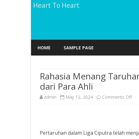
Heart To Heart
HOME
SAMPLE PAGE
Rahasia Menang Taruhan 
dari Para Ahli
on
admin
May 12, 2024
Comments Off
Rah
Me
Tar
Pertaruhan dalam Liga Ciputra telah menj