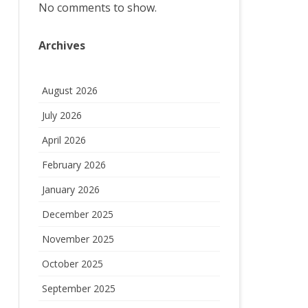
No comments to show.
Archives
August 2026
July 2026
April 2026
February 2026
January 2026
December 2025
November 2025
October 2025
September 2025