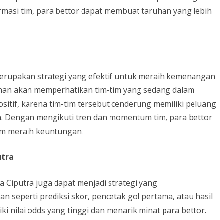
masi tim, para bettor dapat membuat taruhan yang lebih
erupakan strategi yang efektif untuk meraih kemenangan
ruhan akan memperhatikan tim-tim yang sedang dalam
itif, karena tim-tim tersebut cenderung memiliki peluang
. Dengan mengikuti tren dan momentum tim, para bettor
am meraih keuntungan.
utra
a Ciputra juga dapat menjadi strategi yang
 seperti prediksi skor, pencetak gol pertama, atau hasil
iki nilai odds yang tinggi dan menarik minat para bettor.