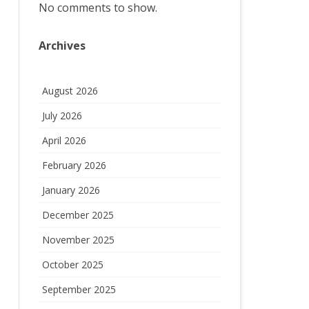
No comments to show.
Archives
August 2026
July 2026
April 2026
February 2026
January 2026
December 2025
November 2025
October 2025
September 2025