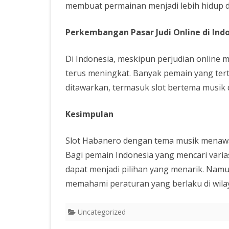
membuat permainan menjadi lebih hidup 
Perkembangan Pasar Judi Online di Ind
Di Indonesia, meskipun perjudian online
terus meningkat. Banyak pemain yang ter
ditawarkan, termasuk slot bertema musik 
Kesimpulan
Slot Habanero dengan tema musik menaw
Bagi pemain Indonesia yang mencari varia
dapat menjadi pilihan yang menarik. Namu
memahami peraturan yang berlaku di wila
Uncategorized