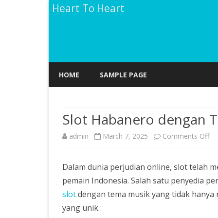
Heart To Heart
HOME
SAMPLE PAGE
Slot Habanero dengan 
on
admin
March 7, 2025
Comments Off
Slo
Dalam dunia perjudian online, slot telah 
Ha
pemain Indonesia. Salah satu penyedia p
de
slot
dengan tema musik yang tidak hanya
Te
yang unik.