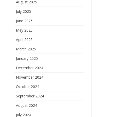
August 2025
July 2025
June 2025
May 2025
April 2025
March 2025
January 2025
December 2024
November 2024
October 2024
September 2024
August 2024
July 2024