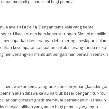
 dapat menjadi pilihan ideal bagi pemula.
Pemula
di
Toto123
emula adalah
Fa Fa Fa
. Dengan tema Asia yang kental,
eperti ikan koi dan koin keberuntungan. Slot ini memiliki
bisa mendapatkan kemenangan lebih sering, meskipun dalam
emberikan kesempatan tambahan untuk menang tanpa risiko
 yang menyenangkan membuat pengalaman bermain semakin
t ini menawarkan tema yang unik dan menyenangkan dengan
 pemain akan dibawa ke dunia truk besar dengan fitur-fitur
 liar dan putaran gratis membuat permainan ini semakin
ks menjadi pilihan yang aman bagi pemula yang ingin