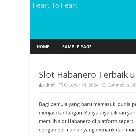
Heart To Heart
HOME
SAMPLE PAGE
Slot Habanero Terbaik 
admin
October 18, 2024
Comments Of
Bagi pemula yang baru memasuki dunia per
menjadi tantangan. Banyaknya pilihan yan
memilih slot Habanero di platform seperti
dengan permainan yang menarik dan mudah