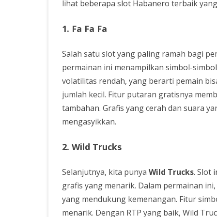
lihat beberapa slot Habanero terbaik yang
1.
Fa Fa Fa
Salah satu slot yang paling ramah bagi p
permainan ini menampilkan simbol-simbol s
volatilitas rendah, yang berarti pemain 
jumlah kecil. Fitur putaran gratisnya m
tambahan. Grafis yang cerah dan suara
mengasyikkan.
2.
Wild Trucks
Selanjutnya, kita punya
Wild Trucks
. Slo
grafis yang menarik. Dalam permainan ini,
yang mendukung kemenangan. Fitur simbol
menarik. Dengan RTP yang baik, Wild Truc