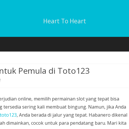
Heart To Heart
Skip
to
content
untuk Pemula di Toto123
on
f
Slot
judian online, memilih permainan slot yang tepat bisa
Habanero
g tersedia sering kali membuat bingung. Namun, jika Anda
Terbaik
toto123
, Anda berada di jalur yang tepat. Habanero dikenal
untuk
 dimainkan, cocok untuk para pendatang baru. Mari kita