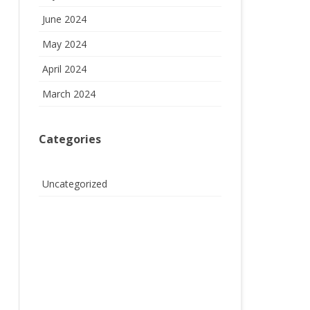
June 2024
May 2024
April 2024
March 2024
Categories
Uncategorized