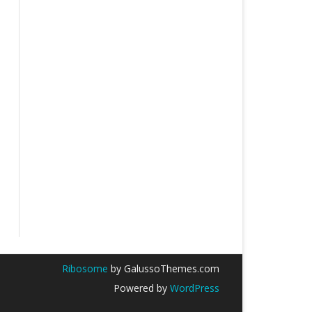
Ribosome
by GalussoThemes.com
Powered by
WordPress