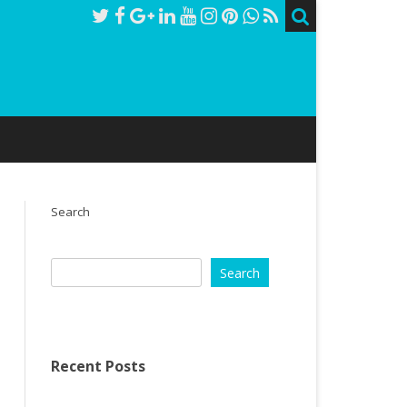
Search
Search
Recent Posts