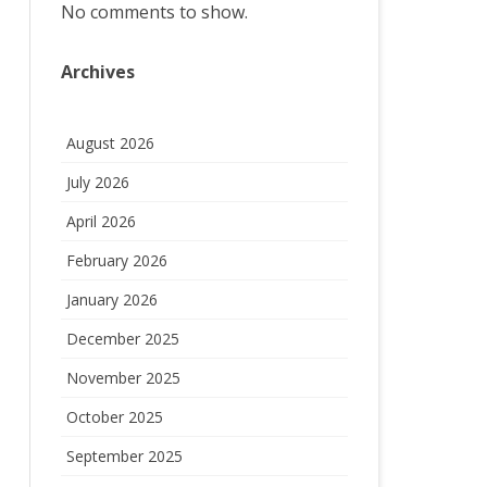
No comments to show.
Archives
August 2026
July 2026
April 2026
February 2026
January 2026
December 2025
November 2025
October 2025
September 2025