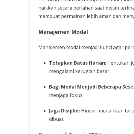
naikkan secara perlahan saat mesin terliha
membuat permainan lebih aman dan men
Manajemen Modal
Manajemen modal menjadi kunci agar pe
Tetapkan Batas Harian:
Tentukan ju
mengalami kerugian besar.
Bagi Modal Menjadi Beberapa Sesi:
menjaga fokus.
Jaga Disiplin:
Hindari menaikkan taruh
dibuat.