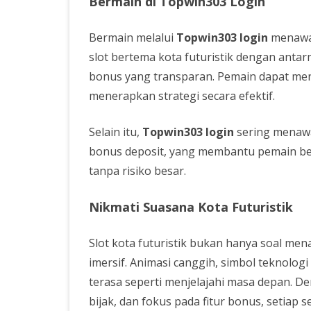
Bermain di Topwin303 Login
Bermain melalui
Topwin303 login
menawar
slot bertema kota futuristik dengan antar
bonus yang transparan. Pemain dapat m
menerapkan strategi secara efektif.
Selain itu,
Topwin303 login
sering menawa
bonus deposit, yang membantu pemain be
tanpa risiko besar.
Nikmati Suasana Kota Futuristik
Slot kota futuristik bukan hanya soal me
imersif. Animasi canggih, simbol teknologi
terasa seperti menjelajahi masa depan. D
bijak, dan fokus pada fitur bonus, setiap 