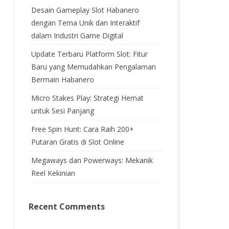
Desain Gameplay Slot Habanero
dengan Tema Unik dan Interaktif
dalam Industri Game Digital
Update Terbaru Platform Slot: Fitur
Baru yang Memudahkan Pengalaman
Bermain Habanero
Micro Stakes Play: Strategi Hemat
untuk Sesi Panjang
Free Spin Hunt: Cara Raih 200+
Putaran Gratis di Slot Online
Megaways dan Powerways: Mekanik
Reel Kekinian
Recent Comments