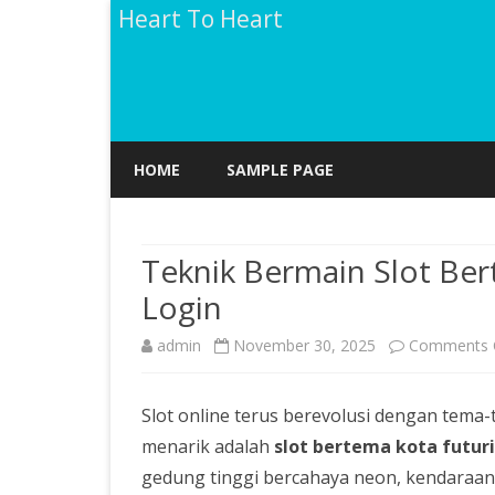
Heart To Heart
HOME
SAMPLE PAGE
Teknik Bermain Slot Ber
Login
admin
November 30, 2025
Comments 
Slot online terus berevolusi dengan tema-
menarik adalah
slot bertema kota futuri
gedung tinggi bercahaya neon, kendaraan