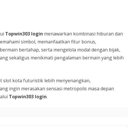
lui
Topwin303 login
menawarkan kombinasi hiburan dan
emahami simbol, memanfaatkan fitur bonus,
 bermain bertahap, serta mengelola modal dengan bijak,
ng sekaligus menikmati pengalaman bermain yang lebih
slot kota futuristik lebih menyenangkan,
ang ingin merasakan sensasi metropolis masa depan
alui
Topwin303 login
.