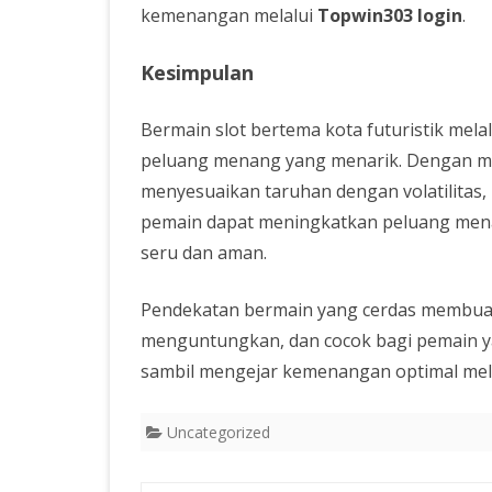
kemenangan melalui
Topwin303 login
.
Kesimpulan
Bermain slot bertema kota futuristik mela
peluang menang yang menarik. Dengan m
menyesuaikan taruhan dengan volatilitas,
pemain dapat meningkatkan peluang mena
seru dan aman.
Pendekatan bermain yang cerdas membuat 
menguntungkan, dan cocok bagi pemain y
sambil mengejar kemenangan optimal mel
Uncategorized