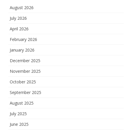
August 2026
July 2026
April 2026
February 2026
January 2026
December 2025
November 2025
October 2025
September 2025
August 2025
July 2025
June 2025