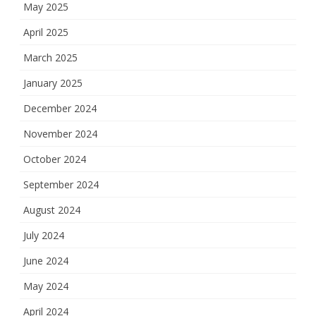
May 2025
April 2025
March 2025
January 2025
December 2024
November 2024
October 2024
September 2024
August 2024
July 2024
June 2024
May 2024
April 2024