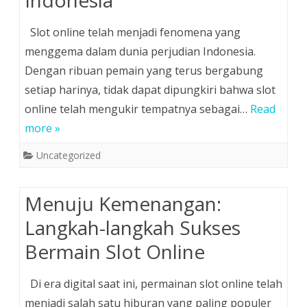
Indonesia
Slot online telah menjadi fenomena yang
menggema dalam dunia perjudian Indonesia.
Dengan ribuan pemain yang terus bergabung
setiap harinya, tidak dapat dipungkiri bahwa slot
online telah mengukir tempatnya sebagai…
Read
more »
Uncategorized
Menuju Kemenangan:
Langkah-langkah Sukses
Bermain Slot Online
Di era digital saat ini, permainan slot online telah
menjadi salah satu hiburan yang paling populer