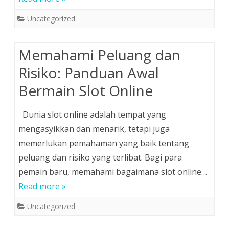
Uncategorized
Memahami Peluang dan
Risiko: Panduan Awal
Bermain Slot Online
Dunia slot online adalah tempat yang
mengasyikkan dan menarik, tetapi juga
memerlukan pemahaman yang baik tentang
peluang dan risiko yang terlibat. Bagi para
pemain baru, memahami bagaimana slot online…
Read more »
Uncategorized