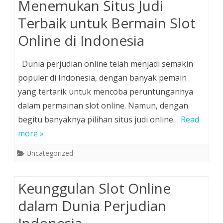
Menemukan Situs Judi
Terbaik untuk Bermain Slot
Online di Indonesia
Dunia perjudian online telah menjadi semakin
populer di Indonesia, dengan banyak pemain
yang tertarik untuk mencoba peruntungannya
dalam permainan slot online. Namun, dengan
begitu banyaknya pilihan situs judi online…
Read
more »
Uncategorized
Keunggulan Slot Online
dalam Dunia Perjudian